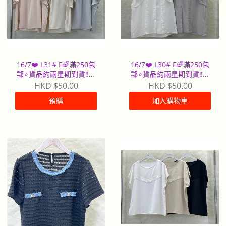
16/7❤️ L31# F🌈滿250包
16/7❤️ L30# F🌈滿250包
郵⭐️貨品約兩星期到貨‼️早
郵⭐️貨品約兩星期到貨‼️早
到早派
到早派
HKD $50.00
HKD $50.00
預購
加入購物車