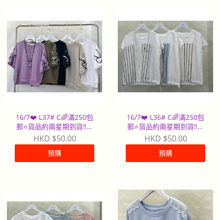
16/7❤️ L37# C🌈滿250包
16/7❤️ L36# C🌈滿250包
郵⭐️貨品約兩星期到貨‼️早
郵⭐️貨品約兩星期到貨‼️早
到早派
到早派
HKD $50.00
HKD $50.00
預購
預購