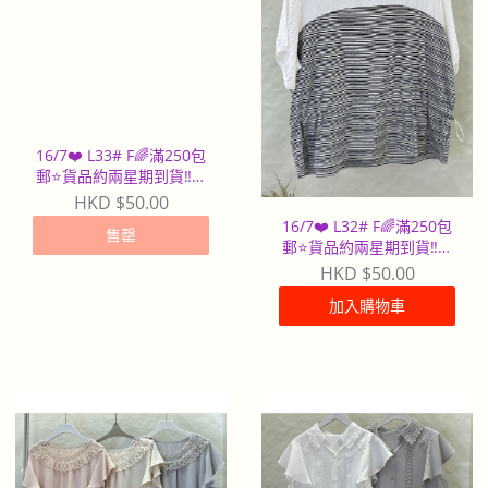
16/7❤️ L33# F🌈滿250包
郵⭐️貨品約兩星期到貨‼️早
到早派
HKD $50.00
16/7❤️ L32# F🌈滿250包
售罄
郵⭐️貨品約兩星期到貨‼️早
到早派
HKD $50.00
加入購物車