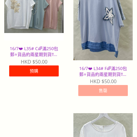
16/7❤️ L35# C🌈滿250包
郵⭐️貨品約兩星期到貨‼️早
到早派
HKD $50.00
16/7❤️ L34# F🌈滿250包
預購
郵⭐️貨品約兩星期到貨‼️早
到早派
HKD $50.00
售罄