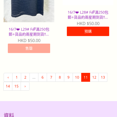
16/7❤️ L28# F🌈滿250包
郵⭐️貨品約兩星期到貨‼️早
到早派
HKD $50.00
16/7❤️ L29# F🌈滿250包
預購
郵⭐️貨品約兩星期到貨‼️早
到早派
HKD $50.00
售罄
‹
1
2
...
6
7
8
9
10
11
12
13
14
15
›
資料